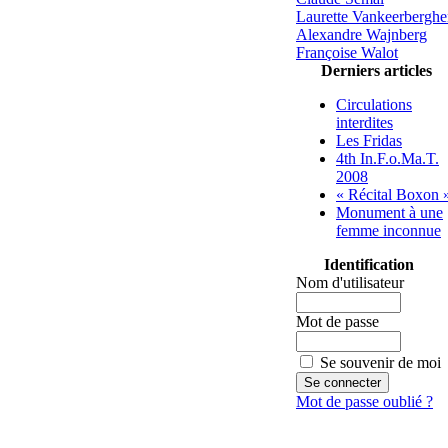
Laurette Vankeerbergh
Alexandre Wajnberg
Françoise Walot
Derniers articles
Circulations
interdites
Les Fridas
4th In.F.o.Ma.T.
2008
« Récital Boxon 
Monument à une
femme inconnue
Identification
Nom d'utilisateur
Mot de passe
Se souvenir de moi
Mot de passe oublié ?