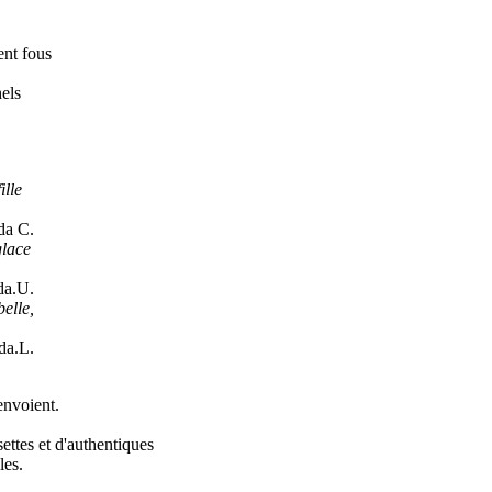
ent fous
els
ille
da C.
glace
da.U.
elle,
da.L.
envoient.
ettes et d'authentiques
les.