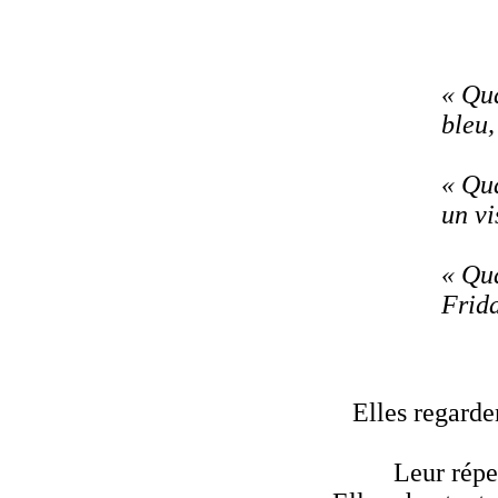
« Qua
bleu,
« Qua
un vi
« Qua
Frida
Elles regarde
Leur répe