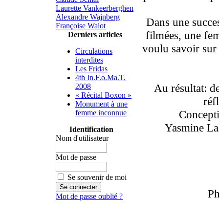
Laurette Vankeerberghen
Alexandre Wajnberg
Dans une succes
Françoise Walot
filmées, une fe
Derniers articles
voulu savoir sur 
Circulations
interdites
Les Fridas
4th In.F.o.Ma.T.
Au résultat: de
2008
« Récital Boxon »
réf
Monument à une
Conceptio
femme inconnue
Yasmine Laa
Identification
Nom d'utilisateur
Mot de passe
Se souvenir de moi
Ph
Mot de passe oublié ?