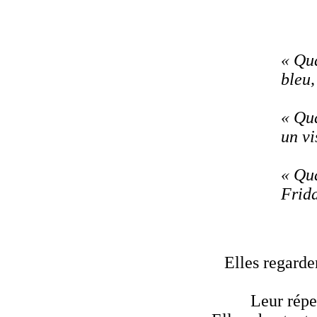
« Qua
bleu,
« Qua
un vi
« Qua
Frida
Elles regarde
Leur répe