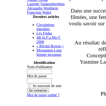
Laurette Vankeerberghen
Alexandre Wajnberg
Dans une succes
Françoise Walot
filmées, une fe
Derniers articles
voulu savoir sur 
Circulations
interdites
Les Fridas
4th In.F.o.Ma.T.
Au résultat: de
2008
« Récital Boxon »
réf
Monument à une
Conceptio
femme inconnue
Yasmine Laa
Identification
Nom d'utilisateur
Mot de passe
Se souvenir de moi
Ph
Mot de passe oublié ?