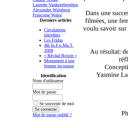
Laurette Vankeerberghen
Alexandre Wajnberg
Dans une succes
Françoise Walot
filmées, une fe
Derniers articles
voulu savoir sur 
Circulations
interdites
Les Fridas
4th In.F.o.Ma.T.
Au résultat: de
2008
« Récital Boxon »
réf
Monument à une
Conceptio
femme inconnue
Yasmine Laa
Identification
Nom d'utilisateur
Mot de passe
Se souvenir de moi
Ph
Mot de passe oublié ?