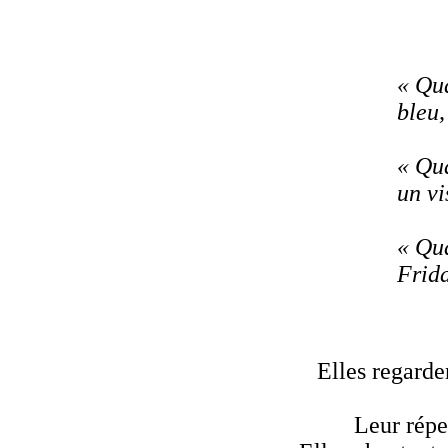
« Qua
bleu,
« Qua
un vi
« Qua
Frida
Elles regarde
Leur répe