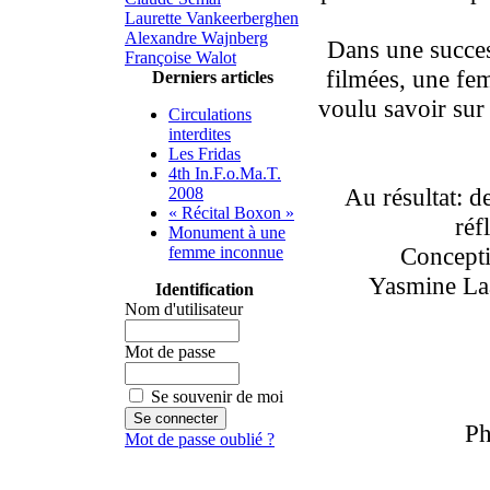
Laurette Vankeerberghen
Alexandre Wajnberg
Dans une succes
Françoise Walot
filmées, une fe
Derniers articles
voulu savoir sur 
Circulations
interdites
Les Fridas
4th In.F.o.Ma.T.
Au résultat: de
2008
« Récital Boxon »
réf
Monument à une
Conceptio
femme inconnue
Yasmine Laa
Identification
Nom d'utilisateur
Mot de passe
Se souvenir de moi
Ph
Mot de passe oublié ?