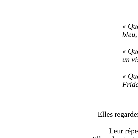
« Qua
bleu,
« Qua
un vi
« Qua
Frida
Elles regarde
Leur répe